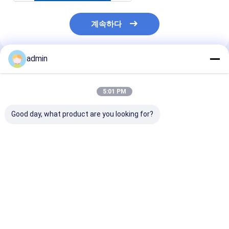
계속하다
admin
추천된 제품
5:01 PM
Good day, what product are you looking for?
오픈 타입 진흙 펌프 부
개방형 진흙 펌프부 FB-
진흙 펌프 부품 M
품 MK 밸브 좌석
1600 밸브 본체 좌석
RN7-V1 석유 
20CrMnTi 20CrMoCi
릴링 부품에 대한
몸
최고의 가격
최고의 가격
최고의 