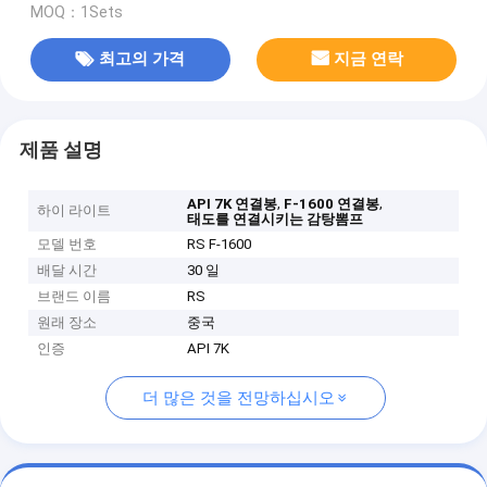
MOQ：1Sets
최고의 가격
지금 연락
제품 설명
,
,
API 7K 연결봉
F-1600 연결봉
하이 라이트
태도를 연결시키는 감탕뽐프
모델 번호
RS F-1600
배달 시간
30 일
브랜드 이름
RS
원래 장소
중국
인증
API 7K
더 많은 것을 전망하십시오